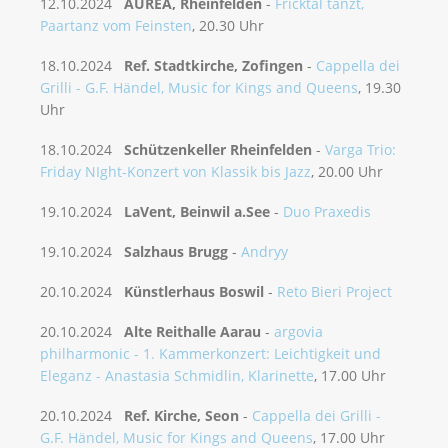
12.10.2024
AUREA, Rheinfelden
-
Fricktal tanzt,
Paartanz vom Feinsten
, 20.30 Uhr
18.10.2024
Ref. Stadtkirche, Zofingen
-
Cappella dei
Grilli - G.F. Händel, Music for Kings and Queens
, 19.30
Uhr
18.10.2024
Schützenkeller Rheinfelden
-
Varga Trio:
Friday NIght-Konzert von Klassik bis Jazz
, 20.00 Uhr
19.10.2024
LaVent, Beinwil a.See
-
Duo Praxedis
19.10.2024
Salzhaus Brugg
-
Andryy
20.10.2024
Künstlerhaus Boswil
-
Reto Bieri Project
20.10.2024
Alte Reithalle Aarau
-
argovia
philharmonic - 1. Kammerkonzert: Leichtigkeit und
Eleganz - Anastasia Schmidlin, Klarinette
, 17.00 Uhr
20.10.2024
Ref. Kirche, Seon
-
Cappella dei Grilli -
G.F. Händel, Music for Kings and Queens
, 17.00 Uhr