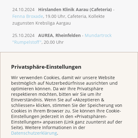
24.10.2024
Hirslanden Klinik Aarau (Cafeteria)
-
Fenna Broxade
, 19.00 Uhr, Cafeteria, Kollekte
zugunsten Krebsliga Aargau
25.10.2024
AUREA, Rheinfelden
-
Mundartrock
"Rumpelstoff"
, 20.00 Uhr
25.10.2024
Kurpark, Bad Zurzach
-
Wassersinfonie,
Dernière,
19.00 Uhr / 20.00 Uhr / 21.00 Uhr
Privatsphäre-Einstellungen
25.10.2024
Schützenkeller Rheinfelden
-
Ja-ZZ -
Wir verwenden Cookies, damit wir unsere Website
Sugar Foot Stompers
, 20 Uhr
bestmöglich auf Nutzerbedürfnisse ausrichten und
optimieren können. Da wir Ihre Privatsphäre
26.10.2024
Tommasini Lenzburg
-
Fjälla & Trois
respektieren möchten, bitten wir Sie um ihr
Imaginaires
, 20.30 Uhr
Einverständnis. Wenn Sie auf «Akzeptieren &
schliessen» klicken, stimmen Sie der Speicherung von
Cookies in Ihrem Browser zu. Sie können Ihre Cookie-
26.10.2024
AUREA, Rheinfelden
-
Fricktal tanzt,
Einstellungen jederzeit in den «Privatsphären-
Paartanz vom Feinsten
, 20.30 Uhr
Einstellungen» anpassen (Link ganz zuunterst auf der
Seite). Weitere Informationen in der
27.10.2024
Werkk Kultur Baden
-
Sperling
, 20.00 Uhr
Datenschutzerklärung
.