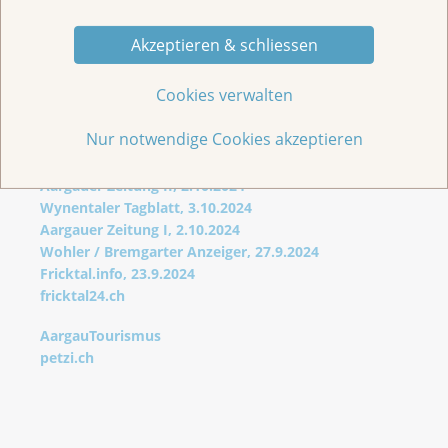
31.10.2024
Metroshop Baden
- Pfadi-Chor, 18.15 Uhr,
Kollekte
Akzeptieren & schliessen
Cookies verwalten
Nur notwendige Cookies akzeptieren
Pink Sound in den Medien und im Web
Aargauer Zeitung II, 2.10.2024
Wynentaler Tagblatt, 3.10.2024
Aargauer Zeitung I, 2.10.2024
Wohler / Bremgarter Anzeiger, 27.9.2024
Fricktal.info, 23.9.2024
fricktal24.ch
AargauTourismus
petzi.ch