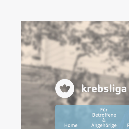
Für
Betroffene
&
Home
Angehörige