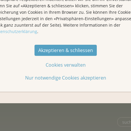
n Sie auf «Akzeptieren & schliessen» klicken, stimmen Sie der
icherung von Cookies in Ihrem Browser zu. Sie können Ihre Cookie
stellungen jederzeit in den «Privatsphären-Einstellungen» anpass
nk ganz zuunterst auf der Seite). Weitere Informationen in der
tenschutzerklärung
.
Für Betroffene &
Akzeptieren & schliessen
Prävention
Angehörige
Cookies verwalten
Über uns
Spenden
Nur notwendige Cookies akzeptieren