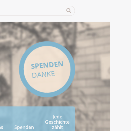
SPENDEN
DANKE
Jede
Geschichte
ns
Spenden
zählt