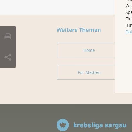
Wen
Spe
Ein
(Li
Weitere Themen
Da
Home
Für Medien