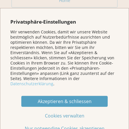
Home
Für Betroffene & Angehörige
Privatsphäre-Einstellungen
Wir verwenden Cookies, damit wir unsere Website
Prävention
bestmöglich auf Nutzerbedürfnisse ausrichten und
optimieren können. Da wir Ihre Privatsphäre
respektieren möchten, bitten wir Sie um ihr
Veranstaltungen/ Podcasts/Links
Einverständnis. Wenn Sie auf «Akzeptieren &
schliessen» klicken, stimmen Sie der Speicherung von
Cookies in Ihrem Browser zu. Sie können Ihre Cookie-
Einstellungen jederzeit in den «Privatsphären-
Für Medien
Einstellungen» anpassen (Link ganz zuunterst auf der
Seite). Weitere Informationen in der
Datenschutzerklärung
.
Über uns
Akzeptieren & schliessen
Spenden
Cookies verwalten
Jede Geschichte zählt
Nur notwendige Cookies akzeptieren