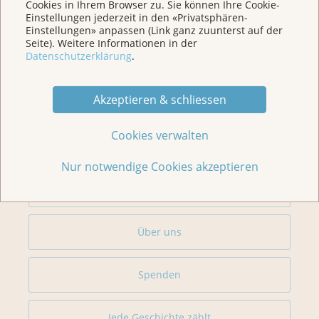
Cookies in Ihrem Browser zu. Sie können Ihre Cookie-
Einstellungen jederzeit in den «Privatsphären-
Home
Einstellungen» anpassen (Link ganz zuunterst auf der
Seite). Weitere Informationen in der
Datenschutzerklärung
.
Für Betroffene & Angehörige
Akzeptieren & schliessen
Prävention
Cookies verwalten
Veranstaltungen/ Podcasts/Links
Nur notwendige Cookies akzeptieren
Für Medien
Über uns
Spenden
Jede Geschichte zählt