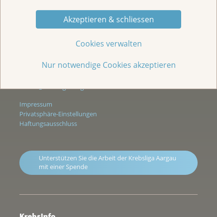
Wir sind für Sie da
Akzeptieren & schliessen
Kasernenstrasse 25
Postfach 3225
Cookies verwalten
5001 Aarau
Nur notwendige Cookies akzeptieren
Tel. 062 834 75 75
admin@krebsliga-aargau.ch
Impressum
Privatsphäre-Einstellungen
Haftungsausschluss
Unterstützen Sie die Arbeit der Krebsliga Aargau
mit einer Spende
KrebsInfo