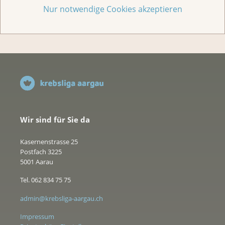
Jede Geschichte zählt
Nur notwendige Cookies akzeptieren
Wir sind für Sie da
Kasernenstrasse 25
Postfach 3225
5001 Aarau
Tel. 062 834 75 75
admin@krebsliga-aargau.ch
Impressum