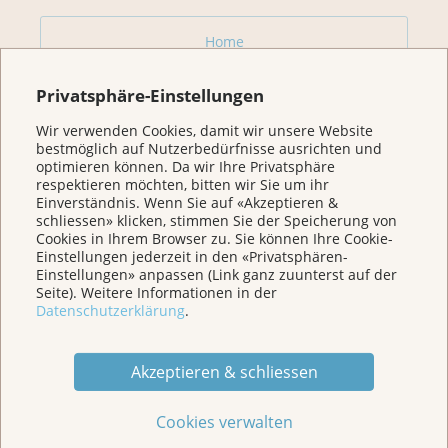
Home
Privatsphäre-Einstellungen
Für Betroffene & Angehörige
Wir verwenden Cookies, damit wir unsere Website
bestmöglich auf Nutzerbedürfnisse ausrichten und
Prävention
optimieren können. Da wir Ihre Privatsphäre
respektieren möchten, bitten wir Sie um ihr
Einverständnis. Wenn Sie auf «Akzeptieren &
schliessen» klicken, stimmen Sie der Speicherung von
Veranstaltungen/ Podcasts/Links
Cookies in Ihrem Browser zu. Sie können Ihre Cookie-
Einstellungen jederzeit in den «Privatsphären-
Einstellungen» anpassen (Link ganz zuunterst auf der
Für Medien
Seite). Weitere Informationen in der
Datenschutzerklärung
.
Über uns
Akzeptieren & schliessen
Spenden
Cookies verwalten