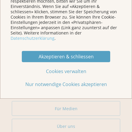
respektieren möchten, bitten wir Sie um ihr
Einverständnis. Wenn Sie auf «Akzeptieren &
schliessen» klicken, stimmen Sie der Speicherung von
Weitere Themen
Cookies in Ihrem Browser zu. Sie können Ihre Cookie-
Einstellungen jederzeit in den «Privatsphären-
Einstellungen» anpassen (Link ganz zuunterst auf der
Seite). Weitere Informationen in der
Home
Datenschutzerklärung
.
Für Betroffene & Angehörige
Akzeptieren & schliessen
Cookies verwalten
Prävention
Nur notwendige Cookies akzeptieren
Veranstaltungen/ Podcasts/Links
Für Medien
Über uns