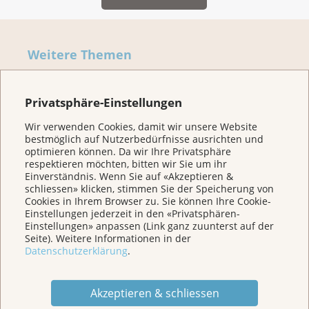
Weitere Themen
Privatsphäre-Einstellungen
Home
Wir verwenden Cookies, damit wir unsere Website
bestmöglich auf Nutzerbedürfnisse ausrichten und
Für Betroffene & Angehörige
optimieren können. Da wir Ihre Privatsphäre
respektieren möchten, bitten wir Sie um ihr
Einverständnis. Wenn Sie auf «Akzeptieren &
Prävention
schliessen» klicken, stimmen Sie der Speicherung von
Cookies in Ihrem Browser zu. Sie können Ihre Cookie-
Einstellungen jederzeit in den «Privatsphären-
Einstellungen» anpassen (Link ganz zuunterst auf der
Veranstaltungen/ Podcasts/Links
Seite). Weitere Informationen in der
Datenschutzerklärung
.
Für Medien
Akzeptieren & schliessen
Über uns