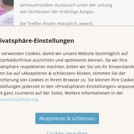
vertrauensvollen Austausch unter der Leitung
von Fachleuten der Krebsliga Aargau.
Die Treffen finden monatlich, jeweils
von 17.30-19.00 Uhr, statt, in der
Geschäftsstelle der Krebsliga Aargau,
ivatsphäre-Einstellungen
Kasernenstrasse 25, 5000 Aarau
 verwenden Cookies, damit wir unsere Website bestmöglich auf
Daten 2025
zerbedürfnisse ausrichten und optimieren können. Da wir Ihre
6.8.*, 16.9., 21.10.*, 11.11., 9.12.
vatsphäre respektieren möchten, bitten wir Sie um ihr Einverständn
n Sie auf «Akzeptieren & schliessen» klicken, stimmen Sie der
Gruppe statt: Männergruppe und Betroffenengruppe
icherung von Cookies in Ihrem Browser zu. Sie können Ihre Cookie
r!
stellungen jederzeit in den «Privatsphären-Einstellungen» anpass
tstelle, 062 834 75 75, admin@krebsliga-aargau.ch,
nk ganz zuunterst auf der Seite). Weitere Informationen in der
pe interessieren. Angemeldete Personen werden
tenschutzerklärung
.
al nicht stattfinden.
Akzeptieren & schliessen
Cookies verwalten