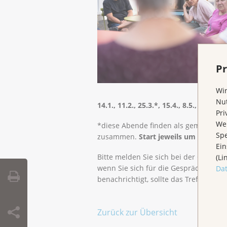
Pr
Wir
Nut
14.1., 11.2., 25.3.*, 15.4., 8.5., 10.6., 2
Pri
Wen
*diese Abende finden als gemischte 
Spe
zusammen.
Start jeweils um 17.30 Uh
Ein
Bitte melden Sie sich bei der Geschäf
(Li
wenn Sie sich für die Gesprächsgrup
Da
benachrichtigt, sollte das Treffen einm
Zurück zur Übersicht