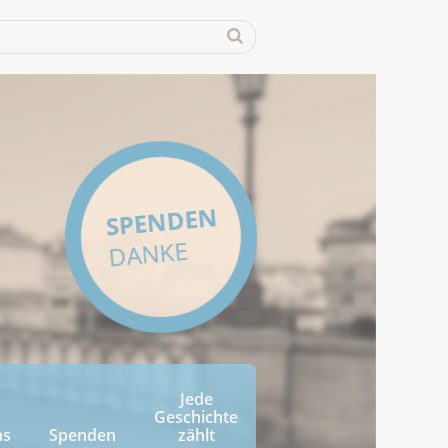
SPENDEN
DANKE
Jede
Geschichte
ns
Spenden
zählt