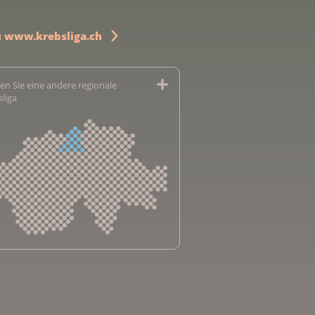
u www.krebsliga.ch
en Sie eine andere regionale
sliga
sliga Aargau
sliga beider Basel
sliga Bern