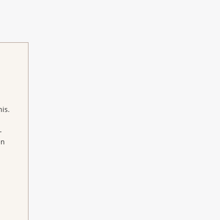
is.
-
en