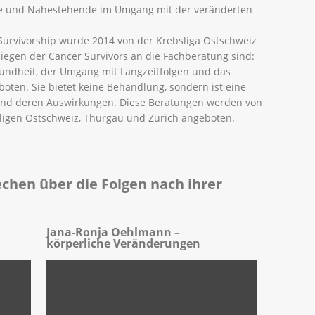
halt
ität und Krebssportgruppen
ne und Nahestehende im Umgang mit der veränderten
Angebote nutzen
. B. Hitzewallungen
rung, saisonal und regional
Survivorship wurde 2014 von der Krebsliga Ostschweiz
haft und Sexualität
liegen der Cancer Survivors an die Fachberatung sind:
sundheit, der Umgang mit Langzeitfolgen und das
oten. Sie bietet keine Behandlung, sondern ist eine
abbauen: Atem- und Entspannungsübungen, Yoga,
 und deren Auswirkungen. Diese Beratungen werden von
t. Es gibt auch Kurse zur Stärkung der
Achtsamkeit
,
gen
ligen Ostschweiz, Thurgau und Zürich angeboten.
eignen.
ochendichte)
s Spektrum an Kursen an, welche zur Steigerung des
sfähigkeit
lichen Veränderung des Lebensstils beitragen.
rganschäden (z. B. Lungen-,
chen über die Folgen nach ihrer
 chronische Probleme an Nieren und Harnwegen)
ship gibt es die Möglichkeit, die individuellen
Jana-Ronja Oehlmann –
körperliche Veränderungen
nde Massnahmen frühzeitig einzuleiten. Nach
nde Gesundheitseinschränkungen belasten
ungen entstehen. Es ist wichtig, dass Betroffene
 spüren, damit schnell und unkompliziert zu mehr
nn.