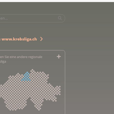
u www.krebsliga.ch
en Sie eine andere regionale
sliga