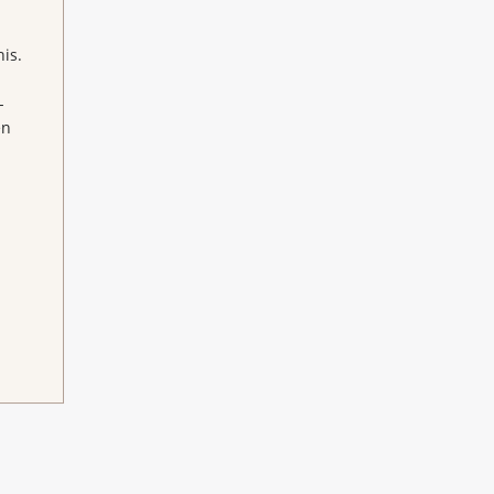
is.
-
en