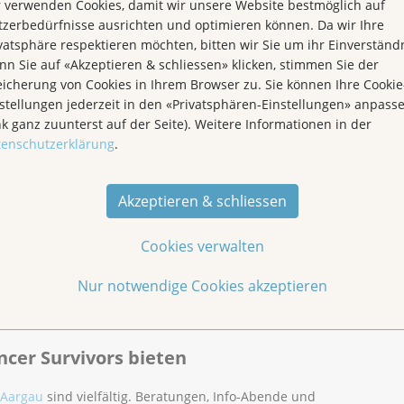
 verwenden Cookies, damit wir unsere Website bestmöglich auf
zerbedürfnisse ausrichten und optimieren können. Da wir Ihre
vatsphäre respektieren möchten, bitten wir Sie um ihr Einverständn
n und Symptome können
n Sie auf «Akzeptieren & schliessen» klicken, stimmen Sie der
ndlung folgen?
icherung von Cookies in Ihrem Browser zu. Sie können Ihre Cookie
stellungen jederzeit in den «Privatsphären-Einstellungen» anpass
rkungen und Spätfolgen können
Verstopfung, Appetitlosigkeit
nk ganz zuunterst auf der Seite). Weitere Informationen in der
tenschutzerklärung
.
 entzündete Mundschleimhaut
 der Krebserkrankung und von der Art der Behandlung
 neuen Situation anpassen?
ier aufgeführt:
Akzeptieren & schliessen
 im Mittelpunkt. Behandlung, Nebenwirkungen und
 für sich selber tun?
nd Füssen
 auf den ganzen Menschen auswirken. Damit Sie mehr
Cookies verwalten
g, dass Sie auch an Ihre Gesundheit denken: Was
ustauschen und eigene Erfahrungen weitergeben. Z.B.
 tun? Ein gesunder Lebensstil trägt dazu bei das
Nur notwendige Cookies akzeptieren
link beratung-unterstuetzung betroffenenrat-der-
und mögliche Symptome, Folge- oder
ebsliga, im
Krebsforum
oder in
Gesprächsgruppen
.
 gar zu vermeiden. Seien Sie neugierig und
chte-mit-krebs>Meine Geschichte mit Krebs: Die
ten Sie, was Ihnen guttut und seien Sie nicht zu
gehörige portraitiert.
ncer Survivors bieten
e dabei ihr inneres Gleichgewicht zu finden und
. B. Hitzewallungen
beste Medizin!
en, wie Sie Ihren Lebensstil positiv beeinflussen
 Aargau
sind vielfältig. Beratungen, Info-Abende und