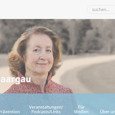
Veranstaltungen/
Für
Prävention
Podcasts/Links
Medien
Über u