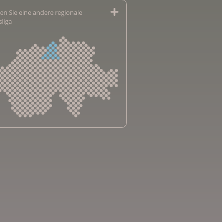
en Sie eine andere regionale
sliga
sliga Aargau
sliga beider Basel
sliga Bern
sliga Freiburg
e genevoise contre le cancer
bsliga Graubünden