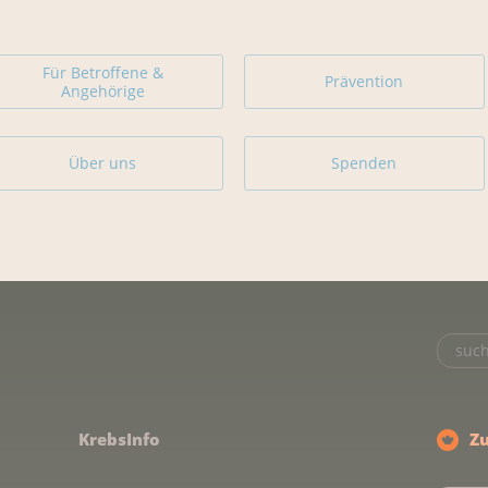
Für Betroffene &
Prävention
Angehörige
Über uns
Spenden
KrebsInfo
Z