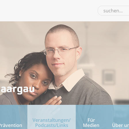
Veranstaltungen/
Für
Prävention
Podcasts/Links
Medien
Über u