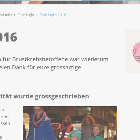
s/Links
Pink-Light
Pink-Light 2016
016
h für Brustkrebsbetoffene war wiederum
elen Dank für eure grossartige
arität wurde grossgeschrieben
 in
nnen
üssen
ne