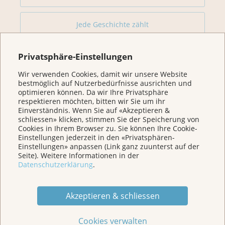
Jede Geschichte zählt
Privatsphäre-Einstellungen
Wir verwenden Cookies, damit wir unsere Website
bestmöglich auf Nutzerbedürfnisse ausrichten und
optimieren können. Da wir Ihre Privatsphäre
respektieren möchten, bitten wir Sie um ihr
Einverständnis. Wenn Sie auf «Akzeptieren &
schliessen» klicken, stimmen Sie der Speicherung von
Cookies in Ihrem Browser zu. Sie können Ihre Cookie-
Wir sind für Sie da
Einstellungen jederzeit in den «Privatsphären-
Einstellungen» anpassen (Link ganz zuunterst auf der
Seite). Weitere Informationen in der
Kasernenstrasse 25
Datenschutzerklärung
.
Postfach 3225
5001 Aarau
Akzeptieren & schliessen
Tel. 062 834 75 75
admin@krebsliga-aargau.ch
Cookies verwalten