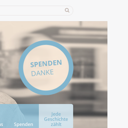
SPENDEN
DANKE
Jede
Geschichte
ns
Spenden
zählt