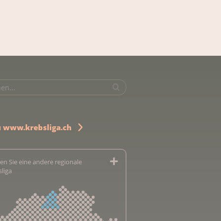
u www.krebsliga.ch
en Sie eine andere regionale
sliga