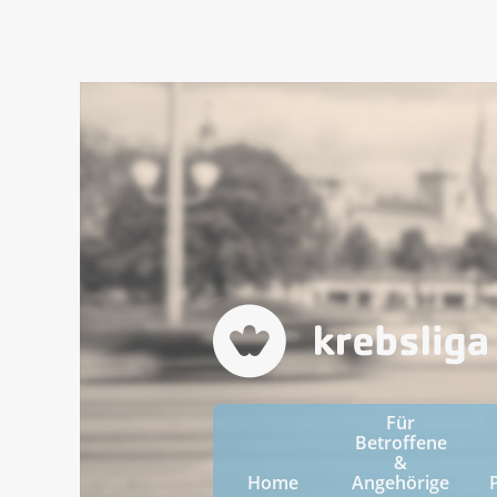
Für
Betroffene
&
Home
Angehörige