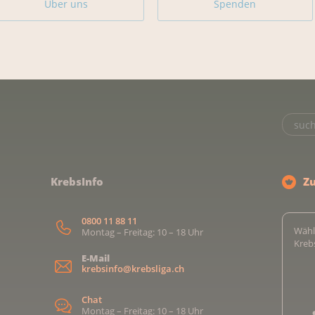
Über uns
Spenden
KrebsInfo
Z
0800 11 88 11
Wähl
Montag – Freitag: 10 – 18 Uhr
Kreb
E-Mail
krebsinfo@krebsliga.ch
Chat
Montag – Freitag: 10 – 18 Uhr