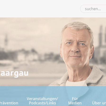
Veranstaltungen/
Für
Prävention
Podcasts/Links
Medien
Über u