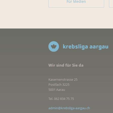
Für Medien
Wir sind für Sie da
Kasernenstrasse 25
Postfach 3225
5001 Aarau
Tel. 062 834 75 75
admin@krebsliga-aargau.ch