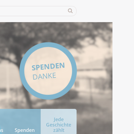
SPENDEN
DANKE
Jede
Geschichte
ns
Spenden
zählt