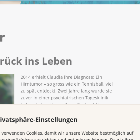
r
rück ins Leben
2014 erhielt Claudia ihre Diagnose: Ein
Hirntumor – so gross wie ein Tennisball, viel
zu spät entdeckt. Zwei Jahre lang wurde sie
zuvor in einer psychiatrischen Tagesklinik
behandelt, weil man ihren Zustand für
psychisch bedingt hielt. Erst durch die
ivatsphäre-Einstellungen
Diagnose zeigte sich der wahre Grund.
2016 folgte eine Bestrahlung, da der Tumor
 verwenden Cookies, damit wir unsere Website bestmöglich auf
nicht vollständig entfernt werden konnte.
zerbedürfnisse ausrichten und optimieren können. Da wir Ihre