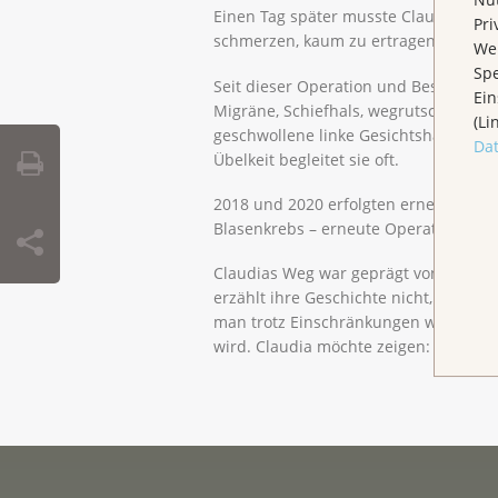
Einen Tag später musste Claudia notfal
Pri
schmerzen, kaum zu ertragen. Erst v
Wen
Spe
Seit dieser Operation und Bestrahlun
Ein
Migräne, Schiefhals, wegrutschendes 
(Li
geschwollene linke Gesichtshälfte. 
Da
Übelkeit begleitet sie oft.
2018 und 2020 erfolgten erneute Best
Blasenkrebs – erneute Operation, ern
Claudias Weg war geprägt von Rücks
erzählt ihre Geschichte nicht, um M
man trotz Einschränkungen weitergeh
wird. Claudia möchte zeigen: Man ka