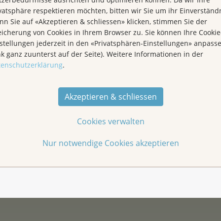
lmässig ins Spital – über 40° Fieber, starke Kopf-
vatsphäre respektieren möchten, bitten wir Sie um ihr Einverständn
iele Medikamente konnten die Schmerzen lindern.
n Sie auf «Akzeptieren & schliessen» klicken, stimmen Sie der
icherung von Cookies in Ihrem Browser zu. Sie können Ihre Cookie
gen lebt Claudia mit vielen Folgen: Kopfschmerzen,
stellungen jederzeit in den «Privatsphären-Einstellungen» anpass
Auge, Müdigkeit, keine gute Konzentration und eine
nk ganz zuunterst auf der Seite). Weitere Informationen in der
Lärm und grosse Menschenmengen überfordern sie,
tenschutzerklärung
.
rahlungen. 2024 kam zusätzlich ein Zufallsbefund:
Akzeptieren & schliessen
eut Komplikationen.
Cookies verwalten
chlägen, Schmerzen und immer wieder Neubeginn. Sie
itleid zu bekommen – sondern um Mut zu machen: Dass
Nur notwendige Cookies akzeptieren
en kann, dass Leben Sinn behält, auch wenn es anders
nn immer wieder aufstehen.