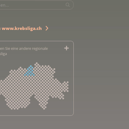
u www.krebsliga.ch
en Sie eine andere regionale
sliga
sliga Aargau
sliga beider Basel