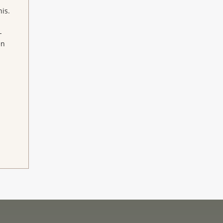
is.
-
en