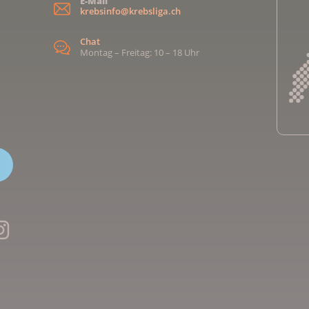
E-Mail
krebsinfo@krebsliga.ch
Chat
Montag – Freitag: 10 – 18 Uhr
Kreb
Kreb
Kreb
Kreb
Ligu
Kre
Ligu
Ligu