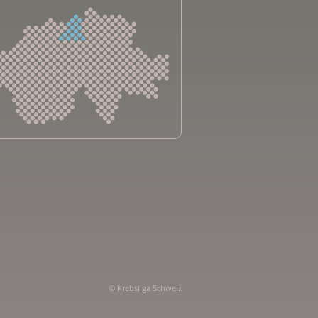
sliga Aargau
sliga beider Basel
sliga Bern
sliga Freiburg
e genevoise contre le cancer
bsliga Graubünden
e jurassienne contre le cancer
© Krebsliga Schweiz
e neuchâteloise contre le cancer