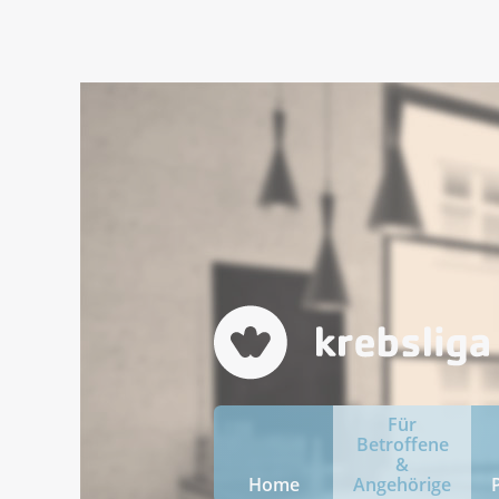
Für
Betroffene
&
Home
Angehörige