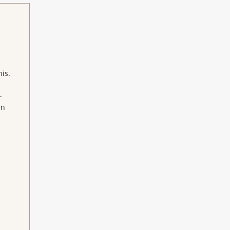
is.
-
en