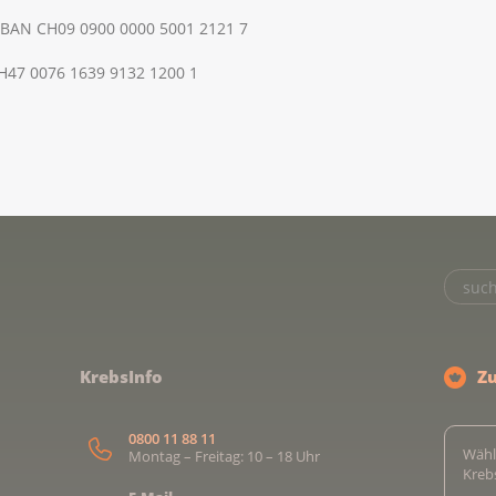
 IBAN CH09 0900 0000 5001 2121 7
CH47 0076 1639 9132 1200 1
KrebsInfo
Z
0800 11 88 11
Wähl
Montag – Freitag: 10 – 18 Uhr
Kreb