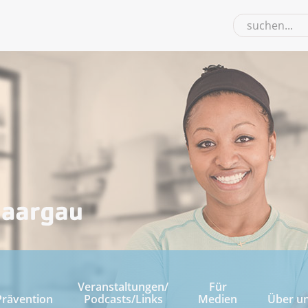
Veranstaltungen/
Für
Prävention
Podcasts/Links
Medien
Über u