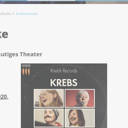
s/Links
Krebskaraoke
ke
mutiges Theater
20,