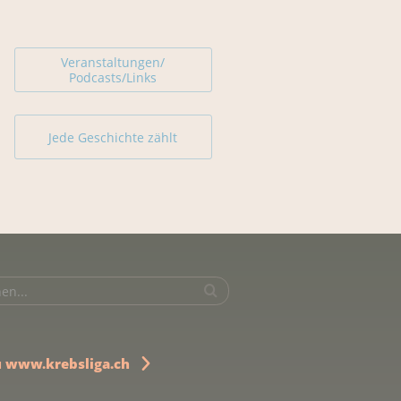
Veranstaltungen/
Podcasts/Links
Jede Geschichte zählt
u www.krebsliga.ch