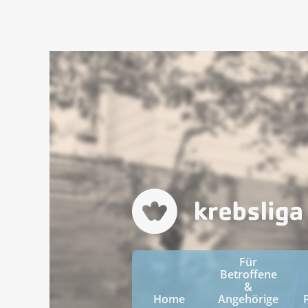
Für
Betroffene
&
Home
Angehörige