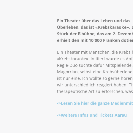
Ein Theater über das Leben und das
Überleben, das ist «Krebskaraoke». 
Stück der B’bühne, das am 2. Dezemb
erhielt den mit 10'000 Franken doti
Ein Theater mit Menschen, die Krebs h
«Krebskaraoke». Initiiert wurde es An
Regie-Duo suchte dafür Mitspielende.
Magorrian, selbst eine Krebsüberleben
ist nur eine. Ich wollte so gerne hör
wir unterschiedlich reagiert haben. T
therapeutische Art zu erforschen, wa
->Lesen Sie hier die ganze Medienmi
->Weitere Infos und Tickets Aarau