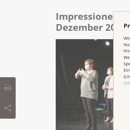
Impressionen de
Dezember 2020
Pr
Wir
Nut
Pri
Wen
Spe
Ein
(Li
Da