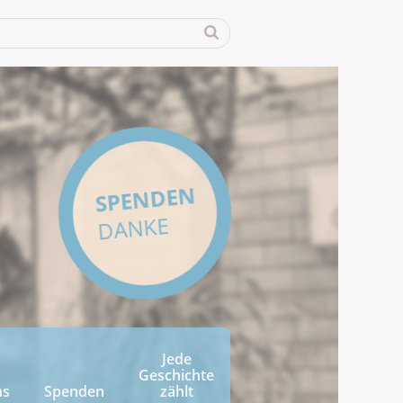
SPENDEN
DANKE
Jede
Geschichte
ns
Spenden
zählt