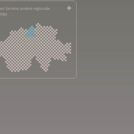
en Sie eine andere regionale
sliga
sliga Aargau
sliga beider Basel
sliga Bern
sliga Freiburg
e genevoise contre le cancer
bsliga Graubünden