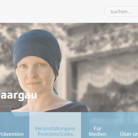
Veranstaltungen/
Für
Prävention
Podcasts/Links
Medien
Über u