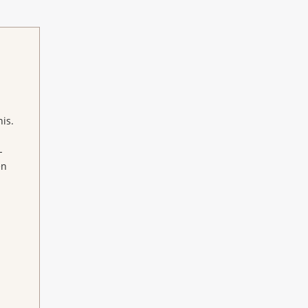
is.
-
en