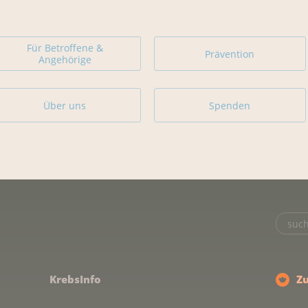
Für Betroffene &
Prävention
Angehörige
Über uns
Spenden
KrebsInfo
Z