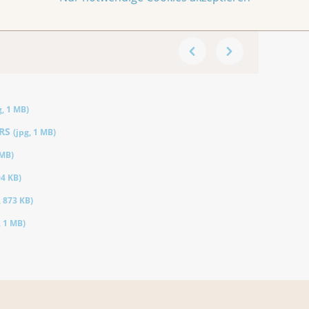
g
,
1 MB
)
-RS
(
jpg
,
1 MB
)
 MB
)
94 KB
)
,
873 KB
)
,
1 MB
)