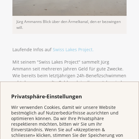
Jürg Ammanns Blick über den Ärmelkanal, den er bezwingen
will.
Laufende Infos auf
Swiss Lakes Project.
Mit seinem "Swiss Lakes Project" sammelt Jürg
Ammann seit mehreren Jahren Geld für gute Zwecke.
Wie bereits beim letztjährigen 24h-Benefizschwimmen
geht das gesammelte Geld auch in diesem Jahr wieder
an die Krebsliga Aargau, zugunsten von
Privatsphäre-Einstellungen
krebsbetroffenen Familien mit Kindern.
Wir verwenden Cookies, damit wir unsere Website
Beiträge zum Thema:
bestmöglich auf Nutzerbedürfnisse ausrichten und
optimieren können. Da wir Ihre Privatsphäre
Aargauer Zeitung
respektieren möchten, bitten wir Sie um ihr
Tele M1
Einverständnis. Wenn Sie auf «Akzeptieren &
schliessen» klicken, stimmen Sie der Speicherung von
Radio Argovia