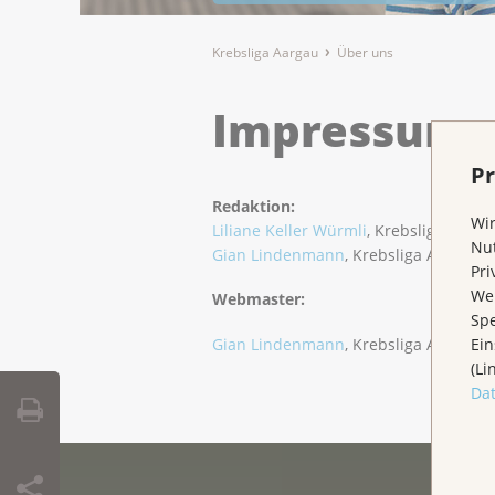
Krebsliga Aargau
Über uns
Impressum
Pr
Redaktion:
Wir
Liliane Keller Würmli
, Krebsliga Aarga
Nut
Gian Lindenmann
, Krebsliga Aargau
Pri
Wen
Webmaster:
Spe
Gian Lindenmann
, Krebsliga Aargau
Ein
(Li
Da