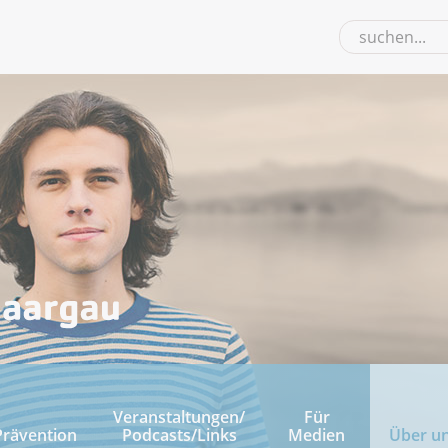
Veranstaltungen/
Für
Prävention
Podcasts/Links
Medien
Über u