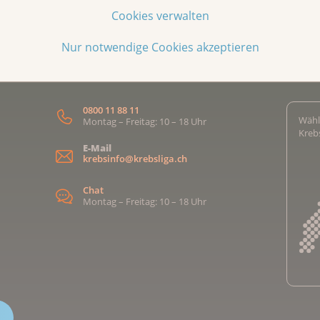
Cookies verwalten
Nur notwendige Cookies akzeptieren
KrebsInfo
Z
0800 11 88 11
Wähl
Montag – Freitag: 10 – 18 Uhr
Kreb
E-Mail
krebsinfo@krebsliga.ch
Chat
Montag – Freitag: 10 – 18 Uhr
Kreb
Kreb