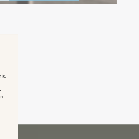
is.
-
en