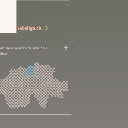
u www.krebsliga.ch
en Sie eine andere regionale
sliga
sliga Aargau
sliga beider Basel