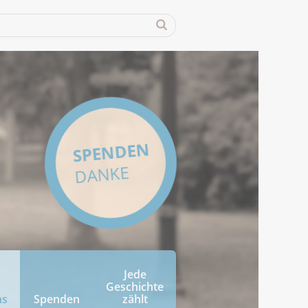
SPENDEN
DANKE
Jede
Geschichte
ns
Spenden
zählt