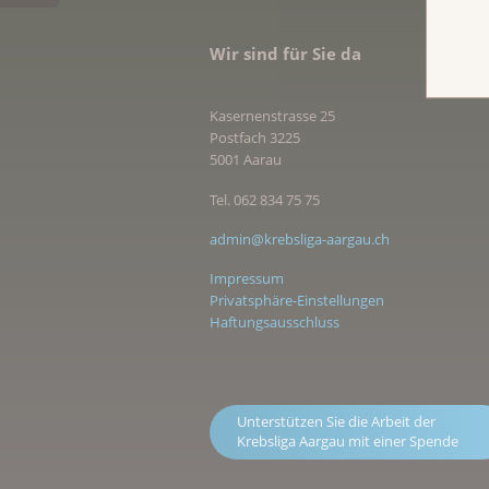
Wir sind für Sie da
Kasernenstrasse 25
Postfach 3225
5001 Aarau
Tel. 062 834 75 75
admin@krebsliga-aargau.ch
Impressum
Privatsphäre-Einstellungen
Haftungsausschluss
Unterstützen Sie die Arbeit der
Krebsliga Aargau mit einer Spende