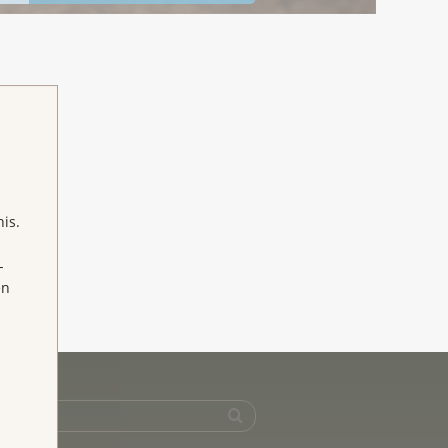
is.
-
en