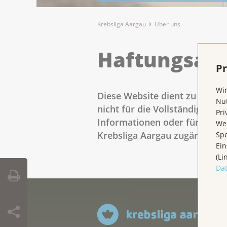
Krebsliga Aargau
Über uns
Haftungsaus
Pr
Wir
Diese Website dient zu Ihrer 
Nut
nicht für die Vollständigkeit 
Pri
Informationen oder für Angab
Wen
Krebsliga Aargau zugänglich s
Spe
Ein
(Li
Da