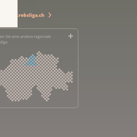
u www.krebsliga.ch
en Sie eine andere regionale
sliga
sliga Aargau
sliga beider Basel
sliga Bern