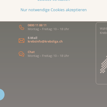
Nur notwendige Cookies akzeptieren
KrebsInfo
Z
0800 11 88 11
Wähl
Montag – Freitag: 10 – 18 Uhr
Kreb
E-Mail
krebsinfo@krebsliga.ch
Chat
Montag – Freitag: 10 – 18 Uhr
Kreb
Kreb
Kreb