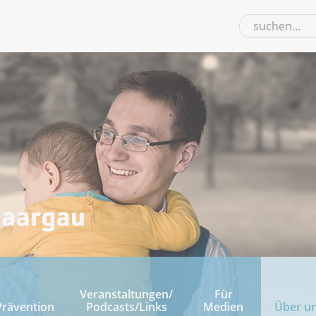
Veranstaltungen/
Für
Prävention
Podcasts/Links
Medien
Über u