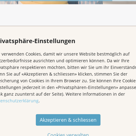
schluss
ivatsphäre-Einstellungen
 verwenden Cookies, damit wir unsere Website bestmöglich auf
Information. Die Krebsliga Aargau haftet
zerbedürfnisse ausrichten und optimieren können. Da wir Ihre
und Richtigkeit der publizierten
vatsphäre respektieren möchten, bitten wir Sie um ihr Einverständn
en Dritter, welche über die Website der
n Sie auf «Akzeptieren & schliessen» klicken, stimmen Sie der
ind.
icherung von Cookies in Ihrem Browser zu. Sie können Ihre Cookie
stellungen jederzeit in den «Privatsphären-Einstellungen» anpass
nk ganz zuunterst auf der Seite). Weitere Informationen in der
tenschutzerklärung
.
Akzeptieren & schliessen
Cookies verwalten