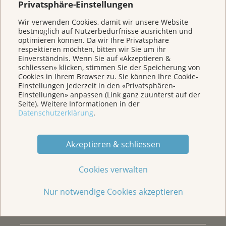
Privatsphäre-Einstellungen
Chefarzt Onkologie, Vorsitzender Onkologiezentrum
Wir verwenden Cookies, damit wir unsere Website
Mittelland, Kantonsspital Aarau
bestmöglich auf Nutzerbedürfnisse ausrichten und
Wir sind für Sie da
optimieren können. Da wir Ihre Privatsphäre
respektieren möchten, bitten wir Sie um ihr
Kasernenstrasse 25
Einverständnis. Wenn Sie auf «Akzeptieren &
Postfach 3225
schliessen» klicken, stimmen Sie der Speicherung von
5001 Aarau
Cookies in Ihrem Browser zu. Sie können Ihre Cookie-
Einstellungen jederzeit in den «Privatsphären-
FMH Innere Medizin und Medizinische Onkologie
Tel. 062 834 75 75
Einstellungen» anpassen (Link ganz zuunterst auf der
Pflegefachmann, Experte Onkologiepflege
Seite). Weitere Informationen in der
Grossrätin Kanton Aargau
admin@krebsliga-aargau.ch
Datenschutzerklärung
.
Impressum
Rechtsanwalt
Privatsphäre-Einstellungen
Akzeptieren & schliessen
Haftungsausschluss
Cookies verwalten
Bankfachexpertin
Unterstützen Sie die Arbeit der Krebsliga Aargau
Nur notwendige Cookies akzeptieren
mit einer Spende