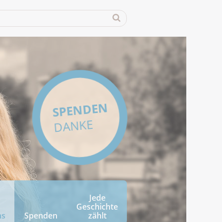
SPENDEN
DANKE
Jede
Geschichte
ns
Spenden
zählt