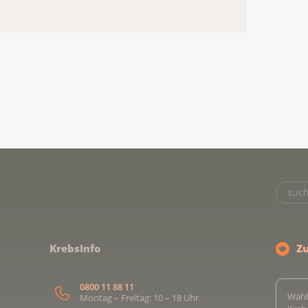
KrebsInfo
Z
0800 11 88 11
Wähl
Montag – Freitag: 10 – 18 Uhr