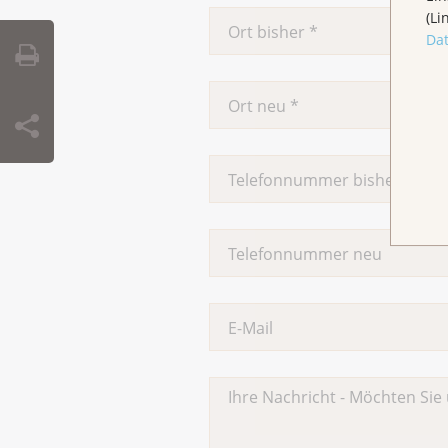
(Li
Da