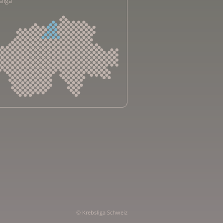
sliga
sliga Aargau
sliga beider Basel
sliga Bern
sliga Freiburg
e genevoise contre le cancer
bsliga Graubünden
e jurassienne contre le cancer
© Krebsliga Schweiz
e neuchâteloise contre le cancer