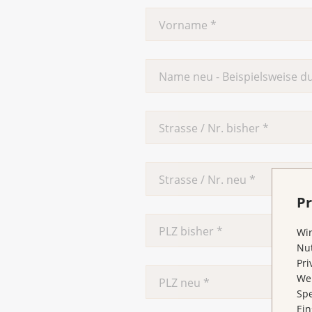
Pr
Wir
Nut
Pri
Wen
Spe
Ein