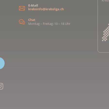
Kreb
E-Mail
krebsinfo@krebsliga.ch
Chat
Montag – Freitag: 10 – 18 Uhr
Kreb
Kreb
Kreb
Kreb
Ligu
Kre
Ligu
Ligu