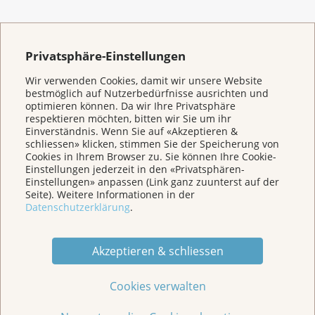
Privatsphäre-Einstellungen
Transaktionsgebühren bei Online-
Wir verwenden Cookies, damit wir unsere Website
Spenden
bestmöglich auf Nutzerbedürfnisse ausrichten und
optimieren können. Da wir Ihre Privatsphäre
Je nach Zahlungsmittel fallen für Ihre Online-
respektieren möchten, bitten wir Sie um ihr
Spende unterschiedliche Gebühren an. Diese
Einverständnis. Wenn Sie auf «Akzeptieren &
werden von den Zahlungs- und Fundraising-
schliessen» klicken, stimmen Sie der Speicherung von
Dienstleistern festgelegt und direkt vom
Cookies in Ihrem Browser zu. Sie können Ihre Cookie-
Spendenbetrag abgezogen. Die Krebsliga Aargau
Einstellungen jederzeit in den «Privatsphären-
hat keinen Einfluss auf die Höhe dieser Gebühren.
Einstellungen» anpassen (Link ganz zuunterst auf der
Seite). Weitere Informationen in der
Wenn Sie für die Spende einen QR-
Datenschutzerklärung
.
Einzahlungsschein verwenden, sind die Gebühren
am niedrigsten.
Akzeptieren & schliessen
Cookies verwalten