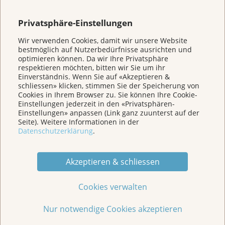
Eine Spendenaktion schafft Gemeinschaftsgefühl und
eine Aufgabe, an der viele Menschen
Privatsphäre-Einstellungen
zusammenarbeiten können um etwas Gutes zu tun.
Eine Aktion zugunsten der Krebsliga Aargau schafft
Wir verwenden Cookies, damit wir unsere Website
ihn Ihrem Verein Aufmerksamkeit und Verständnis
bestmöglich auf Nutzerbedürfnisse ausrichten und
für Krebsbetroffene. Ihr Engagement kann zu einem
optimieren können. Da wir Ihre Privatsphäre
offenen Umgang mit der Krankheit innerhalb Ihres
respektieren möchten, bitten wir Sie um ihr
Einverständnis. Wenn Sie auf «Akzeptieren &
Vereins beitragen.
schliessen» klicken, stimmen Sie der Speicherung von
Wenn Sie einen Anlass planen oder eine Idee
Cookies in Ihrem Browser zu. Sie können Ihre Cookie-
haben, über die Sie sich gerne austauschen
Einstellungen jederzeit in den «Privatsphären-
möchten, unterstützen wir Sie natürlich gerne mit
Einstellungen» anpassen (Link ganz zuunterst auf der
Beratung und Aktionsmaterial!
Seite). Weitere Informationen in der
Melden Sie sich bei unserer Leiterin
Datenschutzerklärung
.
Kommunikation und Fundraising: Liliane Keller
Würmli -
liliane.keller@krebsliga-aargau.ch
- 062
834 75 81
Akzeptieren & schliessen
Cookies verwalten
Nur notwendige Cookies akzeptieren