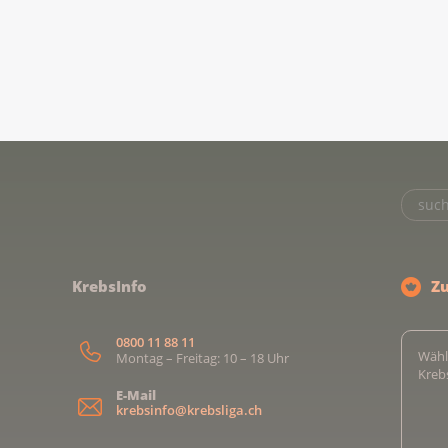
KrebsInfo
Z
0800 11 88 11
Wähl
Montag – Freitag: 10 – 18 Uhr
Kreb
E-Mail
krebsinfo@krebsliga.ch