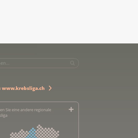
u www.krebsliga.ch
en Sie eine andere regionale
sliga