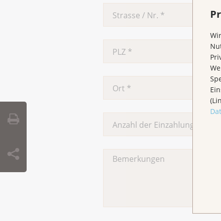
Pr
Wir
Nut
Pri
Wen
Spe
Ein
(Li
Da