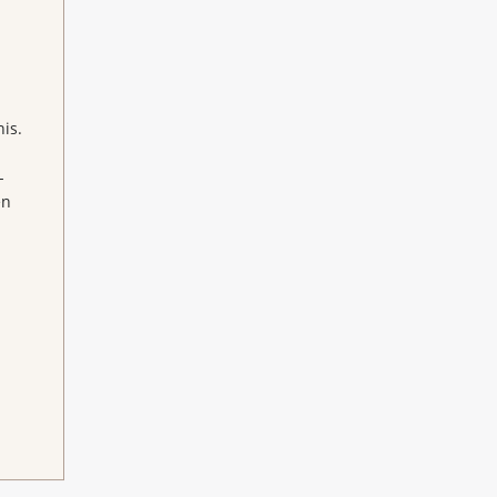
is.
-
en