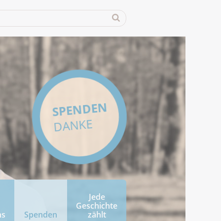
SPENDEN
DANKE
Jede
Geschichte
ns
Spenden
zählt