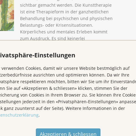
sichtbar gemacht werden. Die Kunsttherapie
ist eine Therapieform in der ganzheitlichen
Behandlung bei psychischen und physischen
Belastungs- oder Krisensituationen.
Körperliches und mentales Erleben kommt
zum Ausdruck. Es sind keinerlei
samkeit zu erfahren.
 die Kunsttherapie als mögliche Begleitung, während
ivatsphäre-Einstellungen
nenlernen.
 verwenden Cookies, damit wir unsere Website bestmöglich auf
zerbedürfnisse ausrichten und optimieren können. Da wir Ihre
vatsphäre respektieren möchten, bitten wir Sie um ihr Einverständn
www.arthumano.ch
n Sie auf «Akzeptieren & schliessen» klicken, stimmen Sie der
www.atelier-freiraum.ch
icherung von Cookies in Ihrem Browser zu. Sie können Ihre Cookie
m Komplementärtherapie Zentrum Zofingen
stellungen jederzeit in den «Privatsphären-Einstellungen» anpass
nk ganz zuunterst auf der Seite). Weitere Informationen in der
tenschutzerklärung
.
Name, Adresse und Telefonnummer
Akzeptieren & schliessen
elefon: 062 834 75 75