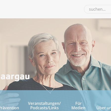
Veranstaltungen/
Für
Prävention
Podcasts/Links
Medien
Über u