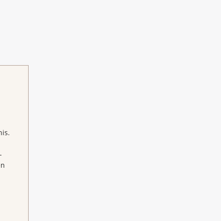
is.
-
en