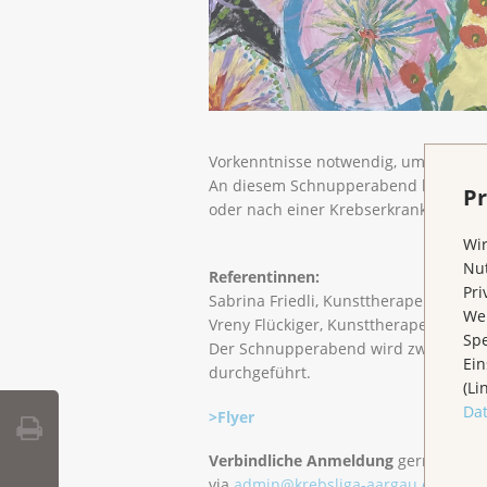
Vorkenntnisse notwendig, um die Wirk
An diesem Schnupperabend können Sie
Pr
oder nach einer Krebserkrankung ken
Wir
Nut
Referentinnen:
Pri
Sabrina Friedli, Kunsttherapeutin ED,
Wen
Vreny Flückiger, Kunsttherapeutin ED,
Spe
Der Schnupperabend wird zweimal i
Ein
durchgeführt.
(Li
Da
>Flyer
Verbindliche Anmeldung
gerne mit 
via
admin@krebsliga-aargau.ch
oder T