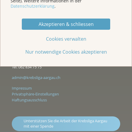
Seite). Weitere Informationen in der
Datenschutzerklärung
.
Akzeptieren & schliessen
Wir sind für Sie da
Cookies verwalten
Kasernenstrasse 25
Postfach 3225
Nur notwendige Cookies akzeptieren
5001 Aarau
Tel. 062 834 75 75
admin@krebsliga-aargau.ch
Impressum
Privatsphäre-Einstellungen
Haftungsausschluss
Unterstützen Sie die Arbeit der Krebsliga Aargau
mit einer Spende