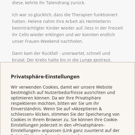
diese, kehrte ihr Tatendrang zurück.
Ich war so glücklich, dass die Therapien funktioniert
hatten. Helene nahm ihre Arbeit als Heimleiterin
beeinträchtigter Kinder wieder auf, liess in der Freizeit
ihr Cello wieder erklingen und wir konnten endlich
unser Frauen-Weekend nachholen.
Dann kam der Rückfall - unerwartet, schnell und
brutal. Der Krebs hatte bis in die Lunge gestreut.
Helene starb nach 10 Tagen im Hospiz. Ihre eigenen
Haare hatte sie gerade erst zu einer eleganten
Privatsphäre-Einstellungen
Kurzhaarfrisur formen lassen.
Wir verwenden Cookies, damit wir unsere Website
bestmöglich auf Nutzerbedürfnisse ausrichten und
optimieren können. Da wir Ihre Privatsphäre
respektieren möchten, bitten wir Sie um ihr
Einverständnis. Wenn Sie auf «Akzeptieren &
schliessen» klicken, stimmen Sie der Speicherung von
Cookies in Ihrem Browser zu. Sie können Ihre Cookie-
Einstellungen jederzeit in den «Privatsphären-
Einstellungen» anpassen (Link ganz zuunterst auf der