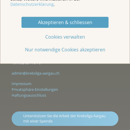
Datenschutzerklärung
.
Akzeptieren & schliessen
Wir sind für Sie da
Cookies verwalten
Kasernenstrasse 25
Postfach 3225
Nur notwendige Cookies akzeptieren
5001 Aarau
Tel. 062 834 75 75
admin@krebsliga-aargau.ch
Impressum
Privatsphäre-Einstellungen
Haftungsausschluss
Unterstützen Sie die Arbeit der Krebsliga Aargau
mit einer Spende