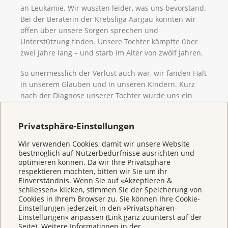
an Leukämie. Wir wussten leider, was uns bevorstand.
Bei der Beraterin der Krebsliga Aargau konnten wir
offen über unsere Sorgen sprechen und
Unterstützung finden. Unsere Tochter kämpfte über
zwei Jahre lang – und starb im Alter von zwölf Jahren.
So unermesslich der Verlust auch war, wir fanden Halt
in unserem Glauben und in unseren Kindern. Kurz
nach der Diagnose unserer Tochter wurde uns ein
weiteres Mädchen geschenkt. Sie erinnert uns täglich
daran, dass trotz allem neue Hoffnung und Leben
Privatsphäre-Einstellungen
möglich sind.
Wir verwenden Cookies, damit wir unsere Website
bestmöglich auf Nutzerbedürfnisse ausrichten und
optimieren können. Da wir Ihre Privatsphäre
respektieren möchten, bitten wir Sie um ihr
Einverständnis. Wenn Sie auf «Akzeptieren &
schliessen» klicken, stimmen Sie der Speicherung von
Cookies in Ihrem Browser zu. Sie können Ihre Cookie-
Einstellungen jederzeit in den «Privatsphären-
Einstellungen» anpassen (Link ganz zuunterst auf der
Seite). Weitere Informationen in der