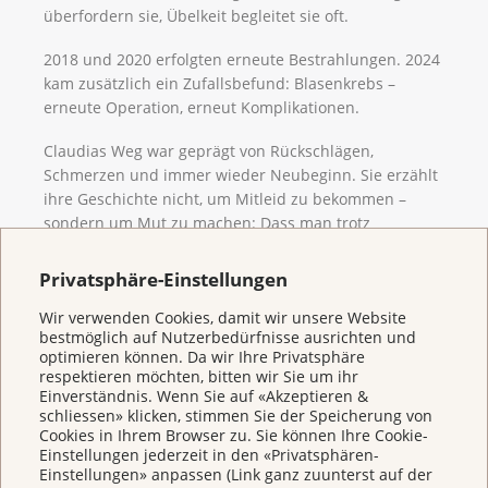
überfordern sie, Übelkeit begleitet sie oft.
2018 und 2020 erfolgten erneute Bestrahlungen. 2024
kam zusätzlich ein Zufallsbefund: Blasenkrebs –
erneute Operation, erneut Komplikationen.
Claudias Weg war geprägt von Rückschlägen,
Schmerzen und immer wieder Neubeginn. Sie erzählt
ihre Geschichte nicht, um Mitleid zu bekommen –
sondern um Mut zu machen: Dass man trotz
Einschränkungen weitergehen kann, dass Leben Sinn
behält, auch wenn es anders wird. Claudia möchte
Privatsphäre-Einstellungen
zeigen: Man kann immer wieder aufstehen.
Wir verwenden Cookies, damit wir unsere Website
bestmöglich auf Nutzerbedürfnisse ausrichten und
optimieren können. Da wir Ihre Privatsphäre
respektieren möchten, bitten wir Sie um ihr
Einverständnis. Wenn Sie auf «Akzeptieren &
schliessen» klicken, stimmen Sie der Speicherung von
Cookies in Ihrem Browser zu. Sie können Ihre Cookie-
Einstellungen jederzeit in den «Privatsphären-
Einstellungen» anpassen (Link ganz zuunterst auf der