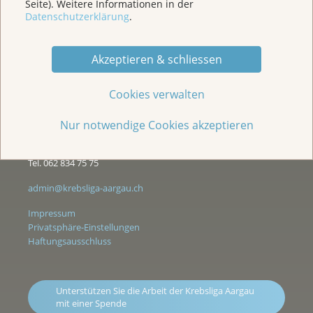
Seite). Weitere Informationen in der
Datenschutzerklärung
.
Akzeptieren & schliessen
Wir sind für Sie da
Cookies verwalten
Kasernenstrasse 25
Postfach 3225
Nur notwendige Cookies akzeptieren
5001 Aarau
Tel. 062 834 75 75
admin@krebsliga-aargau.ch
Impressum
Privatsphäre-Einstellungen
Haftungsausschluss
Unterstützen Sie die Arbeit der Krebsliga Aargau
mit einer Spende