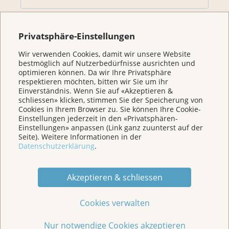
Für Betroffene & Angehörige
Privatsphäre-Einstellungen
Wir verwenden Cookies, damit wir unsere Website
Prävention
bestmöglich auf Nutzerbedürfnisse ausrichten und
optimieren können. Da wir Ihre Privatsphäre
respektieren möchten, bitten wir Sie um ihr
Veranstaltungen/ Podcasts/Links
Einverständnis. Wenn Sie auf «Akzeptieren &
schliessen» klicken, stimmen Sie der Speicherung von
Cookies in Ihrem Browser zu. Sie können Ihre Cookie-
Einstellungen jederzeit in den «Privatsphären-
Für Medien
Einstellungen» anpassen (Link ganz zuunterst auf der
Seite). Weitere Informationen in der
Datenschutzerklärung
.
Über uns
Akzeptieren & schliessen
Spenden
Cookies verwalten
Jede Geschichte zählt
Nur notwendige Cookies akzeptieren