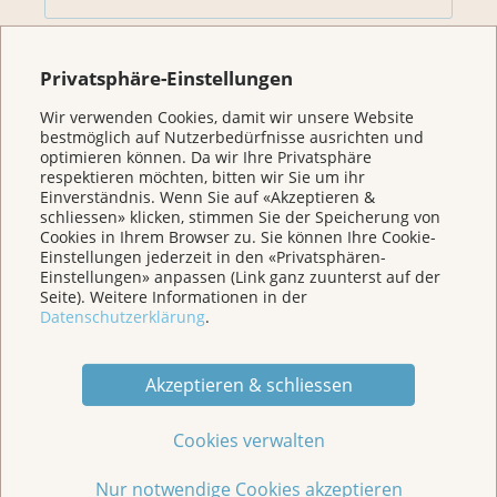
Für Betroffene & Angehörige
Privatsphäre-Einstellungen
Wir verwenden Cookies, damit wir unsere Website
Prävention
bestmöglich auf Nutzerbedürfnisse ausrichten und
optimieren können. Da wir Ihre Privatsphäre
respektieren möchten, bitten wir Sie um ihr
Veranstaltungen/ Podcasts/Links
Einverständnis. Wenn Sie auf «Akzeptieren &
schliessen» klicken, stimmen Sie der Speicherung von
Cookies in Ihrem Browser zu. Sie können Ihre Cookie-
Einstellungen jederzeit in den «Privatsphären-
Für Medien
Einstellungen» anpassen (Link ganz zuunterst auf der
Seite). Weitere Informationen in der
Datenschutzerklärung
.
Über uns
Akzeptieren & schliessen
Spenden
Cookies verwalten
Jede Geschichte zählt
Nur notwendige Cookies akzeptieren