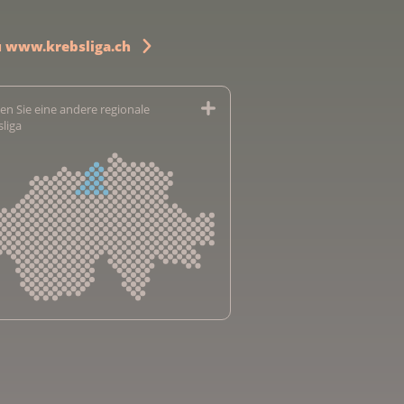
u www.krebsliga.ch
en Sie eine andere regionale
sliga
sliga Aargau
sliga beider Basel
sliga Bern