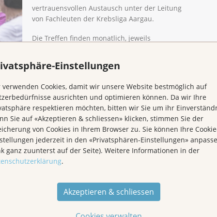
vertrauensvollen Austausch unter der Leitung
von Fachleuten der Krebsliga Aargau.
Die Treffen finden monatlich, jeweils
von 17.30-19.00 Uhr, statt, in der
Geschäftsstelle der Krebsliga Aargau,
ivatsphäre-Einstellungen
Kasernenstrasse 25, 5000 Aarau
 verwenden Cookies, damit wir unsere Website bestmöglich auf
Daten 2026
zerbedürfnisse ausrichten und optimieren können. Da wir Ihre
25.8., 15.9.*, 6.10., 24.11., 15.12.*
vatsphäre respektieren möchten, bitten wir Sie um ihr Einverständn
n Sie auf «Akzeptieren & schliessen» klicken, stimmen Sie der
Gruppe statt: Männergruppe und Betroffenengruppe
icherung von Cookies in Ihrem Browser zu. Sie können Ihre Cookie
r!
stellungen jederzeit in den «Privatsphären-Einstellungen» anpass
tstelle, 062 834 75 75, admin@krebsliga-aargau.ch,
nk ganz zuunterst auf der Seite). Weitere Informationen in der
pe interessieren. Angemeldete Personen werden
tenschutzerklärung
.
al nicht stattfinden.
Akzeptieren & schliessen
Cookies verwalten