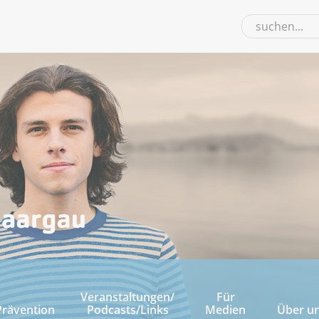
Veranstaltungen/
Für
Prävention
Podcasts/Links
Medien
Über u