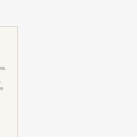
is.
-
en