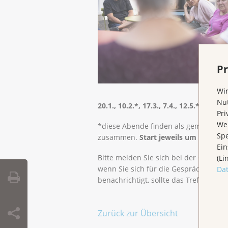
Pr
Wir
Nut
20.1., 10.2.*, 17.3., 7.4., 12.5.*, 23.6., 
Pri
Wen
*diese Abende finden als gemischte 
Spe
zusammen.
Start jeweils um 17.30 Uh
Ein
Bitte melden Sie sich bei der Geschäf
(Li
wenn Sie sich für die Gesprächsgrup
Da
benachrichtigt, sollte das Treffen einm
Zurück zur Übersicht