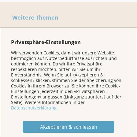
Weitere Themen
Home
Privatsphäre-Einstellungen
Wir verwenden Cookies, damit wir unsere Website
Für Betroffene & Angehörige
bestmöglich auf Nutzerbedürfnisse ausrichten und
optimieren können. Da wir Ihre Privatsphäre
respektieren möchten, bitten wir Sie um ihr
Einverständnis. Wenn Sie auf «Akzeptieren &
Prävention
schliessen» klicken, stimmen Sie der Speicherung von
Cookies in Ihrem Browser zu. Sie können Ihre Cookie-
Einstellungen jederzeit in den «Privatsphären-
Veranstaltungen/ Podcasts/Links
Einstellungen» anpassen (Link ganz zuunterst auf der
Seite). Weitere Informationen in der
Datenschutzerklärung
.
Für Medien
Akzeptieren & schliessen
Über uns