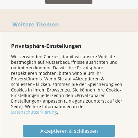
Weitere Themen
Privatsphäre-Einstellungen
Home
Wir verwenden Cookies, damit wir unsere Website
bestmöglich auf Nutzerbedürfnisse ausrichten und
Für Betroffene & Angehörige
optimieren können. Da wir Ihre Privatsphäre
respektieren möchten, bitten wir Sie um ihr
Einverständnis. Wenn Sie auf «Akzeptieren &
Prävention
schliessen» klicken, stimmen Sie der Speicherung von
Cookies in Ihrem Browser zu. Sie können Ihre Cookie-
Einstellungen jederzeit in den «Privatsphären-
Einstellungen» anpassen (Link ganz zuunterst auf der
Veranstaltungen/ Podcasts/Links
Seite). Weitere Informationen in der
Datenschutzerklärung
.
Für Medien
Akzeptieren & schliessen
Über uns