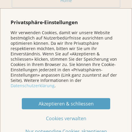
Home
Für Betroffene & Angehörige
Privatsphäre-Einstellungen
Wir verwenden Cookies, damit wir unsere Website
Prävention
bestmöglich auf Nutzerbedürfnisse ausrichten und
optimieren können. Da wir Ihre Privatsphäre
respektieren möchten, bitten wir Sie um ihr
Veranstaltungen/ Podcasts/Links
Einverständnis. Wenn Sie auf «Akzeptieren &
schliessen» klicken, stimmen Sie der Speicherung von
Cookies in Ihrem Browser zu. Sie können Ihre Cookie-
Einstellungen jederzeit in den «Privatsphären-
Für Medien
Einstellungen» anpassen (Link ganz zuunterst auf der
Seite). Weitere Informationen in der
Datenschutzerklärung
.
Über uns
Akzeptieren & schliessen
Spenden
Cookies verwalten
Jede Geschichte zählt
Nur notwendige Cookies akzeptieren