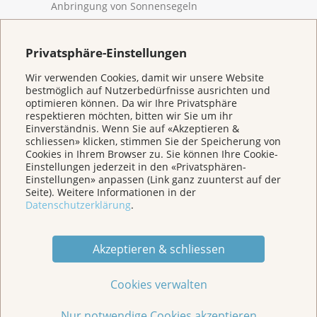
Anbringung von Sonnensegeln
Mitarbeit bei der Organisation und Finanzierung
der Öffentlichkeitsarbeit (insbesondere der
Privatsphäre-Einstellungen
Rahmenanlässe)
Wir verwenden Cookies, damit wir unsere Website
bestmöglich auf Nutzerbedürfnisse ausrichten und
Nähere Informationen erhalten Sie bei Joëlle Jufer,
optimieren können. Da wir Ihre Privatsphäre
Krebsliga Schweiz:
joelle.jufer@krebsliga.ch
respektieren möchten, bitten wir Sie um ihr
Einverständnis. Wenn Sie auf «Akzeptieren &
schliessen» klicken, stimmen Sie der Speicherung von
Cookies in Ihrem Browser zu. Sie können Ihre Cookie-
«Schatten für Kinder und Klima»
ist ein Pilotprojekt
Einstellungen jederzeit in den «Privatsphären-
der Krebsliga Schweiz in Zusammenarbeit mit der
Einstellungen» anpassen (Link ganz zuunterst auf der
Krebsliga Aargau, dem Naturama Aargau und
Seite). Weitere Informationen in der
Innovage Netzwerk Aargau. Damit werden im Kanton
Datenschutzerklärung
.
Aargau im Auftrag des Schwerpunktprogramms
Bewegung und Ernährung und mit finanzieller
Akzeptieren & schliessen
Unterstützung durch den Klimafonds Kanton Aargau
Sonnenschutzsmassnahmen grossflächig umgesetzt,
sowie die Städte und Gemeinden zum Thema
Cookies verwalten
Sonnenschutz sensibilisiert. Ziel der Krebsliga ist, das
Projekt schrittweise auf andere Regionen und
Nur notwendige Cookies akzeptieren