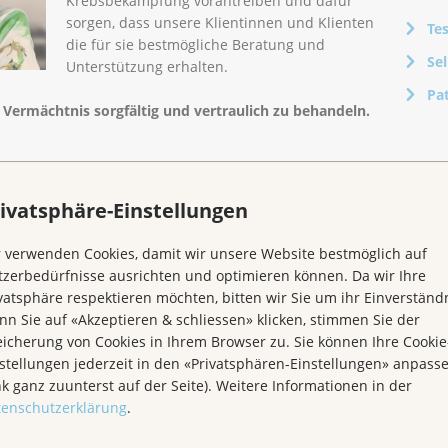
Krebsbekämpfung vorantreiben und dafür
sorgen, dass unsere Klientinnen und Klienten
Te
die für sie bestmögliche Beratung und
Se
Unterstützung erhalten.
Pa
s Vermächtnis sorgfältig und vertraulich zu behandeln.
 Nachlassplanung
ivatsphäre-Einstellungen
nicht in erster Linie mit dem eigenen Leben schon
lare Verhältnisse und Ordnung. Für Sie selber und Ihre
 verwenden Cookies, damit wir unsere Website bestmöglich auf
zerbedürfnisse ausrichten und optimieren können. Da wir Ihre
vatsphäre respektieren möchten, bitten wir Sie um ihr Einverständn
estament festgehalten wird, kann in verschiedenen
n Sie auf «Akzeptieren & schliessen» klicken, stimmen Sie der
icherung von Cookies in Ihrem Browser zu. Sie können Ihre Cookie
stellungen jederzeit in den «Privatsphären-Einstellungen» anpass
nk ganz zuunterst auf der Seite). Weitere Informationen in der
tenschutzerklärung
.