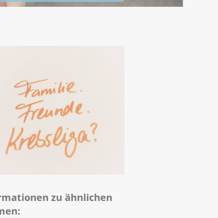
rmationen zu ähnlichen
men: