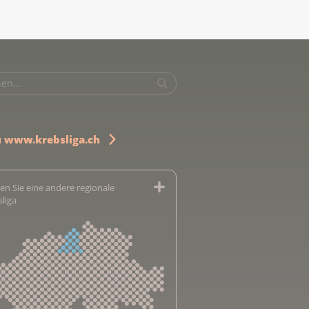
u www.krebsliga.ch
en Sie eine andere regionale
sliga