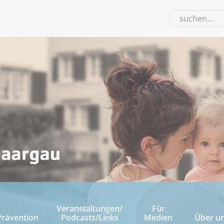
Veranstaltungen/
Für
Prävention
Podcasts/Links
Medien
Über u