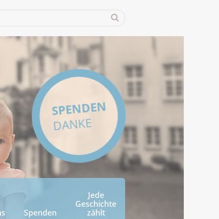
SPENDEN
DANKE
Jede
Geschichte
ns
Spenden
zählt