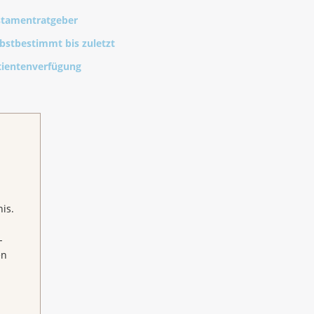
stamentratgeber
lbstbestimmt bis zuletzt
tientenverfügung
is.
-
en