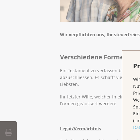
Wir verpflichten uns, Ihr steuerfreie
Verschiedene Formen der
Pr
Ein Testament zu verfassen bedeutet 
abzuschliessen. Es schafft vielmehr k
Wir
Liebsten.
Nut
Pri
Ihr letzter Wille, welcher in einem T
Wen
Formen geäussert werden:
Spe
Ein
(Li
Da
Legat/Vermächtnis