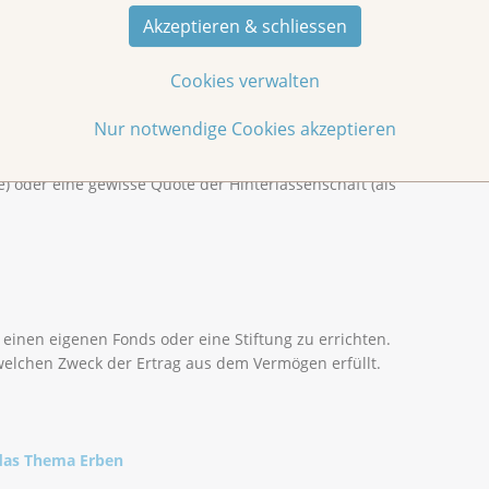
n Betrag oder um bestimmte Wertsachen (z.B.
Akzeptieren & schliessen
ie der Krebsliga Aargau vermachen können.
Cookies verwalten
Nur notwendige Cookies akzeptieren
nerben oder zum Miterben und erhält dadurch entweder
) oder eine gewisse Quote der Hinterlassenschaft (als
einen eigenen Fonds oder eine Stiftung zu errichten.
welchen Zweck der Ertrag aus dem Vermögen erfüllt.
das Thema Erben