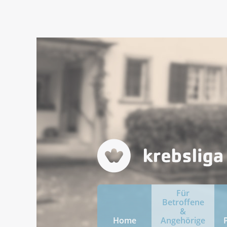
Für
Betroffene
&
Home
Angehörige