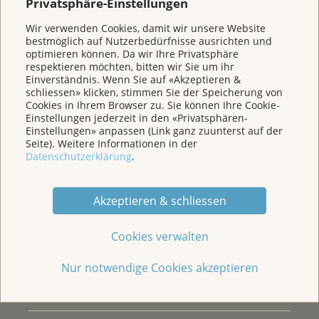
Privatsphäre-Einstellungen
dich mit Ihnen aus.
AYA Online
&
AYA Input
:
Wir verwenden Cookies, damit wir unsere Website
Wir sind für Sie da
Tausche dich via Zoom unkompliziert und von
bestmöglich auf Nutzerbedürfnisse ausrichten und
optimieren können. Da wir Ihre Privatsphäre
zuhause aus mit anderen Betroffenen und
respektieren möchten, bitten wir Sie um ihr
Angehörigen aus oder komm zu uns ins Haus der
Kasernenstrasse 25
Einverständnis. Wenn Sie auf «Akzeptieren &
Postfach 3225
Krebsliga, wo dich spannende Input-Treffen zu AYA-
schliessen» klicken, stimmen Sie der Speicherung von
5001 Aarau
spezifischen Themen erwarten.
Cookies in Ihrem Browser zu. Sie können Ihre Cookie-
Einstellungen jederzeit in den «Privatsphären-
AYA Event
:
Tel. 062 834 75 75
Einstellungen» anpassen (Link ganz zuunterst auf der
Einmal im Jahr wollen wir zusammen etwas
Seite). Weitere Informationen in der
unternehmen. Das gemeinsame Erleben und der
admin@krebsliga-aargau.ch
Datenschutzerklärung
.
lockere Austausch stehen dabei im Vordergrund.
Impressum
AYA Awareness Month 2021
:
Privatsphäre-Einstellungen
Der Monat September stand bei der Krebsliga
Akzeptieren & schliessen
Haftungsausschluss
beider Basel ganz im Zeichen der AYA. Hier kannst
du nochmals alle Beiträge von Betroffenen,
Cookies verwalten
Engagierten und Fachpersonen nachlesen.
Unterstützen Sie die Arbeit der Krebsliga Aargau
Alle Infos findest Du bei der
Krebsliga beider Basel.
Nur notwendige Cookies akzeptieren
mit einer Spende
Die nächste Veranstaltung findet am 20.11.2025
zum Thema "Wiedereinstieg in die Arbeitswelt".